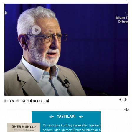
İSLAM TIP TARİHİ DERSLERİ
YAYINLARI
Yirminci asır kurtuluş hareketleri hakkında yazı yazan
herkes ister istemez Ömer Muhtar'dan söz etmek