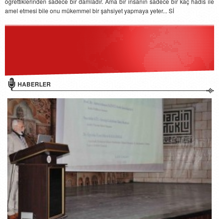
öğrettiklerinden sadece bir damladır. Ama bir insanın sadece bir kaç hadis ile
amel etmesi bile onu mükemmel bir şahsiyet yapmaya yeter... Sİ
HABERLER