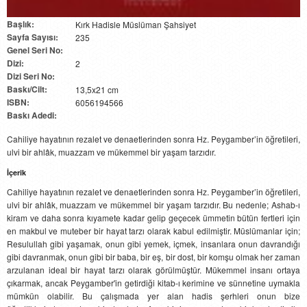
Başlık:
Kırk Hadisle Müslüman Şahsiyet
Sayfa Sayısı:
235
Genel Seri No:
Dizi:
2
Dizi Seri No:
Baskı/Cilt:
13,5x21 cm
ISBN:
6056194566
Baskı Adedi:
Cahiliye hayatının rezalet ve denaetlerinden sonra Hz. Peygamber’in öğretileri,
ulvi bir ahlâk, muazzam ve mükemmel bir yaşam tarzıdır.
İçerik
Cahiliye hayatının rezalet ve denaetlerinden sonra Hz. Peygamber’in öğretileri,
ulvi bir ahlâk, muazzam ve mükemmel bir yaşam tarzıdır. Bu nedenle; Ashab-ı
kiram ve daha sonra kıyamete kadar gelip geçecek ümmetin bütün fertleri için
en makbul ve muteber bir hayat tarzı olarak kabul edilmiştir. Müslümanlar için;
Resulullah gibi yaşamak, onun gibi yemek, içmek, insanlara onun davrandığı
gibi davranmak, onun gibi bir baba, bir eş, bir dost, bir komşu olmak her zaman
arzulanan ideal bir hayat tarzı olarak görülmüştür. Mükemmel insanı ortaya
çıkarmak, ancak Peygamber'in getirdiği kitab-ı kerimine ve sünnetine uymakla
mümkün olabilir. Bu çalışmada yer alan hadis şerhleri onun bize