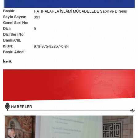
Başlık:
HATIRALARLA İSLÂMİ MÜCADELEDE Sabır ve Direniş
Sayfa Sayısı:
391
Genel Seri No:
Dizi:
0
Dizi Seri No:
Baskı/Cilt:
ISBN:
978-975-92857-0-84
Baskı Adedi:
İçerik
HABERLER