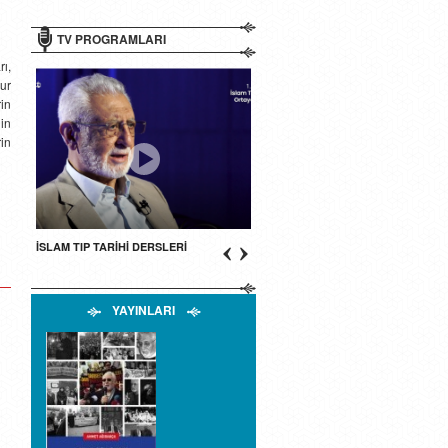
TV PROGRAMLARI
rı,
ur
in
in
rin
İSLAM TIP TARİHİ DERSLERİ
YAYINLARI