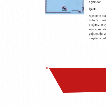
açısından,
İçerik
rejimlerin kr
buharlı maki
ettiğimiz ol
sonuçları, 
yoğunluğu ve 
meydana gelm