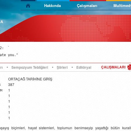
Hakkında
Çalışmaları
Multimed
:

ate you."
:

ate you."
:

ate you."
ÇALIŞMALARI
rı
Sempozyum Tebliğleri
Şiirleri
Editöryal
ORTAÇAĞ TARİHİNE GİRİŞ
:
387
o:
1
1
1
1
1
:
1
aşayış biçimleri, hayat sistemleri, toplumun benimseyip yaşattığı bütün kurall