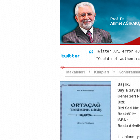
Twitter API error #32
"Could not authentic
Twitter API error #32
"Could not authentic
Twitter API error #32
"Could not authentic
Makaleleri
Kitapları
Konferansla
Başlık:
Sayfa Sayısı
Genel Seri N
Dizi:
Dizi Seri No:
Baskı/Cilt:
ISBN:
Baskı Adedi
İnsanların y