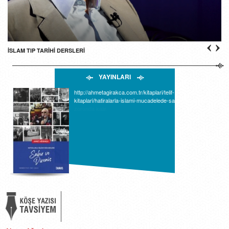
İSLAM TIP TARİHİ DERSLERİ
YAYINLARI
Yirminci asır kurtuluş hareketleri hakkında yazı yazan
herkes ister istemez Ömer Muhtar'dan söz etmek
zorunda kalır.