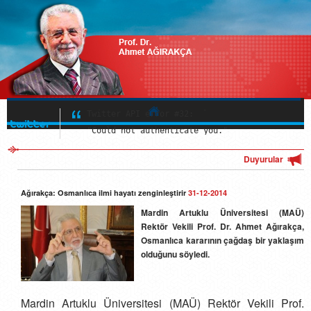
Twitter API error #32:

"Could not authenticate you."
Twitter API error #32:

"Could not authenticate you."
Hakkında
Twitter API error #32:

"Could not authenticate you."
Çalışmaları
Duyurular
Multimedya
Ağırakça: Osmanlıca ilmi hayatı zenginleştirir
31-12-2014
Güncel
Mardin Artuklu Üniversitesi (MAÜ)
Rektör Vekili Prof. Dr. Ahmet Ağırakça,
İletişim
Osmanlıca kararının çağdaş bir yaklaşım
olduğunu söyledi.
Mardin Artuklu Üniversitesi (MAÜ) Rektör Vekili Prof.