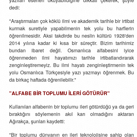
yazılan eserleri okuyabildiğine dikkati çekerek, şöyle
dedi:
"Araştırmaları çok köklü ilmi ve akademik tarihle bir irtibat
kurmak suretiyle yapabilmenin tek yolu bu harflerin
öğrenilmesidir. Aksi takdirde bu neslin kültürü 1928'den
2014 yılına kadar ki kısa bir süreçtir. Bizim tarihimiz
bundan ibaret değil. Osmanlıca alfabesini iyice
öğrenmeden ilmi hayatımızı tarihle irtibatlandırarak
zenginleştiremeyiz. Bu ilmi hayatı zenginleştirmenin tek
yolu Osmanlıca Türkçesiyle yazı yazmayı öğrenmek. Bu
da birkaç haftada öğrenilebilir."
"ALFABE BİR TOPLUMU İLERİ GÖTÜRÜR"
Kullanılan alfabenin bir toplumu ileri götürdüğü ya da geri
bıraktığını söylemenin akıl karı olmadığını aktaran
Ağırakça, şunları kaydetti:
"Bir toplumu dünyanın en ileri teknolojisine sahip olan